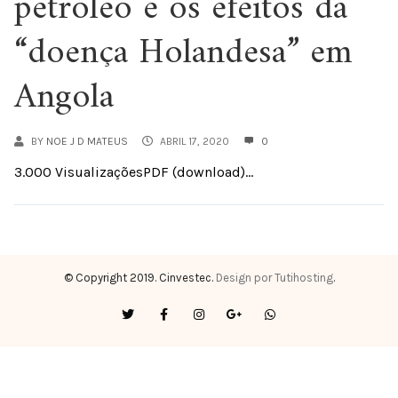
petróleo e os efeitos da
“doença Holandesa” em
Angola
BY
NOE J D MATEUS
ABRIL 17, 2020
0
3.000 VisualizaçõesPDF (download)...
© Copyright 2019. Cinvestec.
Design por Tutihosting
.