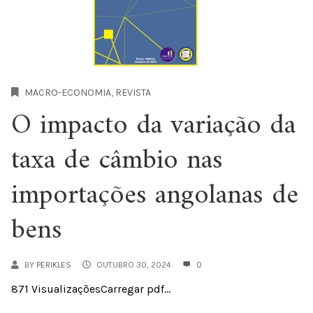
MACRO-ECONOMIA
,
REVISTA
O impacto da variação da
taxa de câmbio nas
importações angolanas de
bens
BY
PERIKLES
OUTUBRO 30, 2024
0
871 VisualizaçõesCarregar pdf...