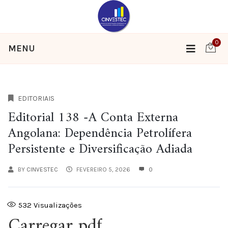
0
MENU
EDITORIAIS
Editorial 138 -A Conta Externa
Angolana: Dependência Petrolífera
Persistente e Diversificação Adiada
BY
CINVESTEC
FEVEREIRO 5, 2026
0
532
Visualizações
Carregar pdf