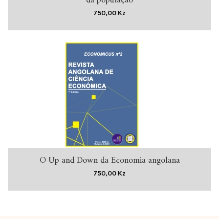
da população
750,00
Kz
O Up and Down da Economia angolana
ADICIONAR
750,00
Kz